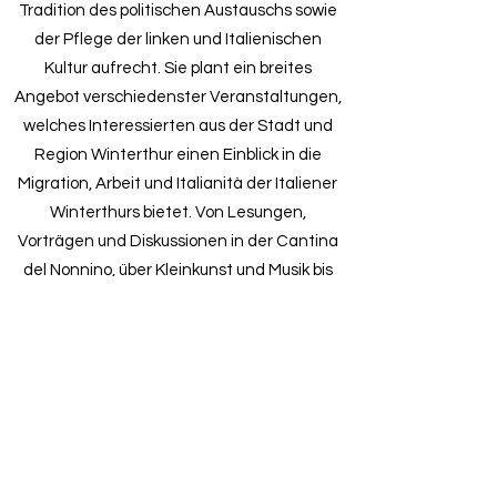
Tradition des politischen Austauschs sowie
der Pflege der linken und Italienischen
Kultur aufrecht. Sie plant ein breites
Angebot verschiedenster Veranstaltungen,
welches Interessierten aus der Stadt und
Region Winterthur einen Einblick in die
Migration, Arbeit und Italianità der Italiener
Winterthurs bietet. Von Lesungen,
Vorträgen und Diskussionen in der Cantina
del Nonnino, über Kleinkunst und Musik bis
zum Kleintheater in der Copi Bar. Die
Cantina kann auch für Sitzungen gemietet
werden. Die Events werden teils in
Italienisch teils in Deutsch geführt und
jeweils übersetzt; denn es war immer das
Ziel, gemeinsames und solidarisches
Denken sowie Handeln zu ermöglichen.