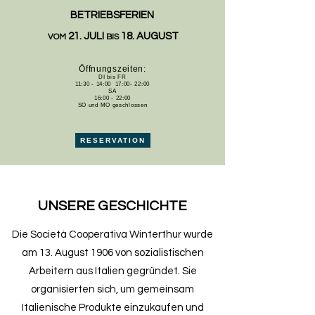
BETRIEBSFERIEN
21. JULI
18. AUGUST
VOM
BIS
Öffnungszeiten:
DI bis FR
11:30 - 14:00 17:00- 22:00
SA
16:00 - 22:00
SO und MO geschlossen
RESERVATION
UNSERE GESCHICHTE
Die Società Cooperativa Winterthur wurde
am 13. August 1906 von sozialistischen
Arbeitern aus Italien gegründet. Sie
organisierten sich, um gemeinsam
Italienische Produkte einzukaufen und