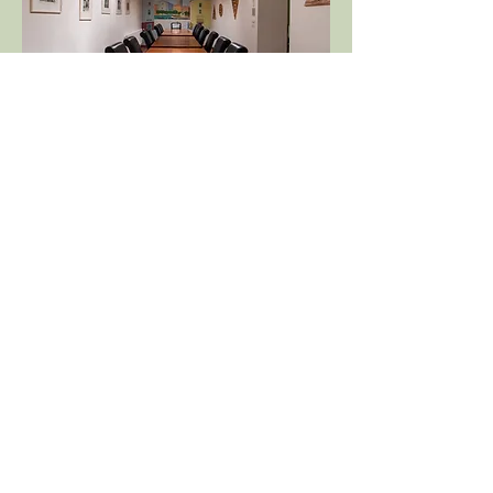
SITZUNGSZIMMER
Im Untergeschoss des Copi verfügen wir
mit der Cantina del Nonnino über einen
Raum,
der als Sitzungszimmer zu
günstigen Konditionen gemietet werden
kann.
Bei Interesse gibt Paolo unter
Telefon
052 544 80 37 gerne Auskunft (während
der Öffnungszeiten).