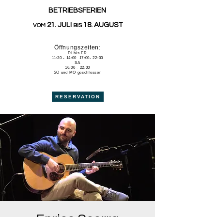
BETRIEBSFERIEN
21. JULI
18. AUGUST
VOM
BIS
Öffnungszeiten:
DI bis FR
11:30 - 14:00 17:00- 22:00
SA
16:00 - 22:00
SO und MO geschlossen
RESERVATION