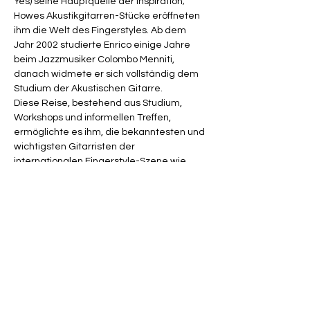
Yes) seine Hauptquelle der Inspiration; 
Howes Akustikgitarren-Stücke eröffneten 
ihm die Welt des Fingerstyles. Ab dem 
Jahr 2002 studierte Enrico einige Jahre 
beim Jazzmusiker Colombo Menniti, 
danach widmete er sich vollständig dem 
Studium der Akustischen Gitarre.
Diese Reise, bestehend aus Studium, 
Workshops und informellen Treffen, 
ermöglichte es ihm, die bekanntesten und 
wichtigsten Gitarristen der 
internationalen Fingerstyle-Szene wie 
Woody Mann, Duck Baker, Peppino 
D’Agostino, Clive Carroll, Tony McManus, 
Erico Lugosch kennenzulernen - und mit 
einigen von ihnen die Bühne zu teilen. Im 
Jahr 2020 veröffentlichte Enrico seine 
erste CD, "Acoustic Journey", die 
ausschließlich aus Original-Songs besteht. 
Derzeit widmet er sich der Erstellung von 
zwei neuen Alben, von denen eines 
unveröffentlichte Songs…