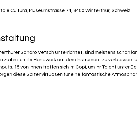
to e Cultura, Museumstrasse 74, 8400 Winterthur, Schweiz
nstaltung
nterthurer Sandro Vetsch unterrichtet, sind meistens schon lä
n zu ihm, um ihr Handwerk auf dem Instrument zu verbessern un
uts. 15 von ihnen treffen sich im Copi, um ihr Talent unter Be
 sorgen diese Saitenvirtuosen für eine fantastische Atmosphär