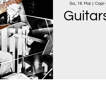
Sa., 16. Mai
  |  
Copi-
Guitar