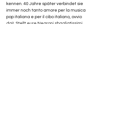
kennen. 40 Jahre später verbindet sie 
immer noch tanto amore per la musica 
pop italiana e per il cibo italiano, ovvio 
dai!  Stellt eure Negroni sbagliatissimi 
bereit, nehmt die Zucchini alla scapece 
aus den Einmachgläsern und crèmt euch 
gut ein – perché questa festa sarà 
caldissima! E poi, ci sentiamo. Va be'.
Eintritt frei - Kollekte
Mehr anzeigen
Diese Veranstaltung teilen