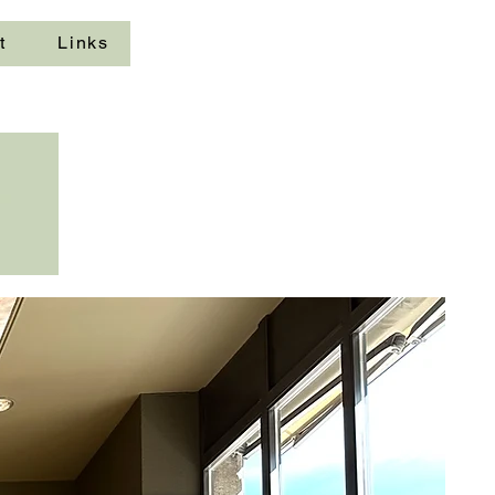
t
Links