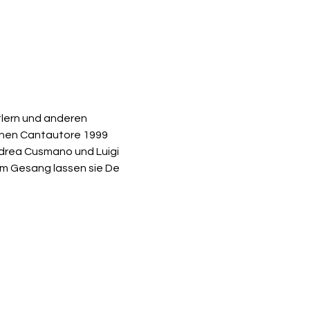
tlern und anderen 
chen Cantautore 1999 
drea Cusmano und Luigi 
em Gesang lassen sie De 