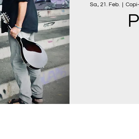
Sa., 21. Feb.
  |  
Copi-
P