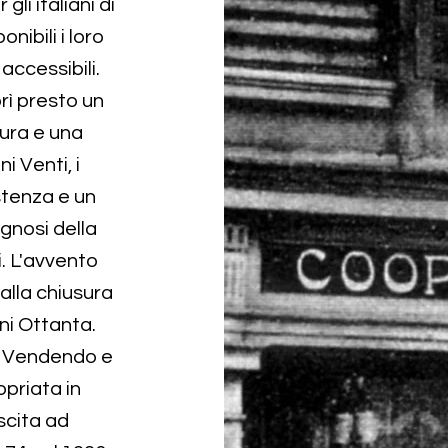
gli italiani di
nibili i loro
accessibili.
rì presto un
tura e una
i Venti, i
stenza e un
gnosi della
. L'avvento
alla chiusura
ni Ottanta.
i. Vendendo e
opriata in
scita ad