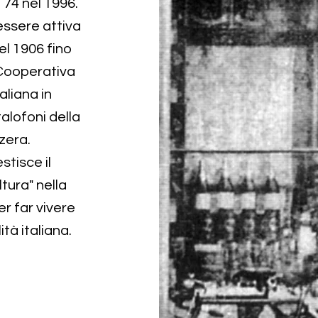
74 nel 1996.
essere attiva
l 1906 fino
à Cooperativa
aliana in
talofoni della
zzera.
tisce il
tura" nella
r far vivere
ità italiana.