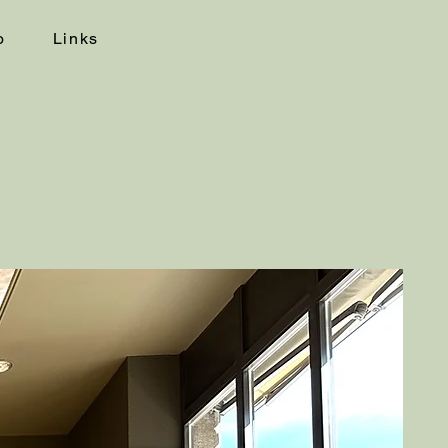
o
Links