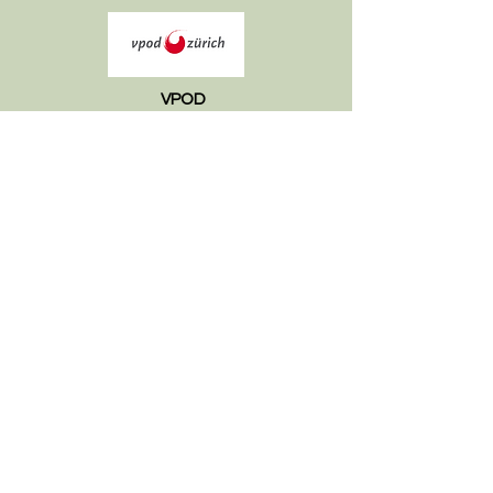
VPOD
https://zuerich.vpod.ch/ueber-uns/verband/sektion-
winterthur/
Federazione sindacale Winterthur
https://gewerkschaftsbund.ch/