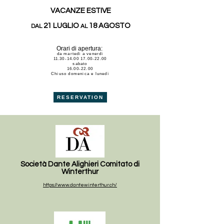
VACANZE ESTIVE
21 LUGLIO
18 AGOSTO
DAL
AL
Orari di apertura:
da martedì a venerdì
11.30-14.00 17.00-22.00
sabato
16.00-22.00
Chiuso domenica e lunedì
RESERVATION
Società Dante Alighieri Comitato di
Winterthur
https://www.dantewinterthur.ch/