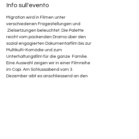
Info sull'evento
Migration wird in Filmen unter 
verschiedenen Fragestellungen und 
 Zielsetzungen beleuchtet. Die Palette 
reicht vom packenden Drama über den 
sozial engagierten Dokumentarfilm bis zur 
Multikulti-Komödie und zum 
Unterhaltungsfilm für die ganze  Familie. 
Eine Auswahl zeigen wir in einer Filmreihe 
im Copi. Am Schlussabend vom 3. 
Dezember gibt es anschliessend an den 
Film "Die wundersame Verwandlung der 
Arbeiterklasse in Ausländer" eine 
Diskussion mit Filmemacher Samir.
8. Oktober 2023, 17:00 Uhr: 
Schweizermacher
22. Oktober 2023, 17:00 Uhr: Pane e 
cioccolata
5. November 2023, 17:00 Uhr: Siamo italiani
19. November 2023, 17:00 Uhr: Babylon 2