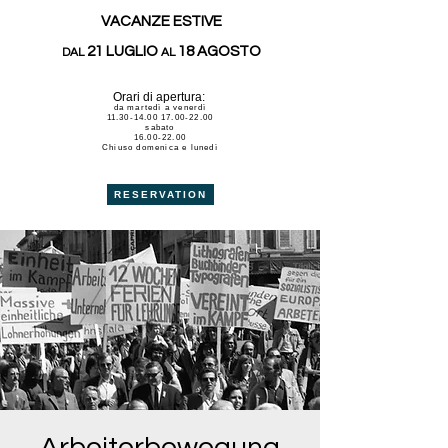
VACANZE ESTIVE
21 LUGLIO
18 AGOSTO
DAL
AL
Orari di apertura:
da martedì a venerdì
11.30-14.00 17.00-22.00
sabato
16.00-22.00
Chiuso domenica e lunedì
RESERVATION
Arbeiterbewegung