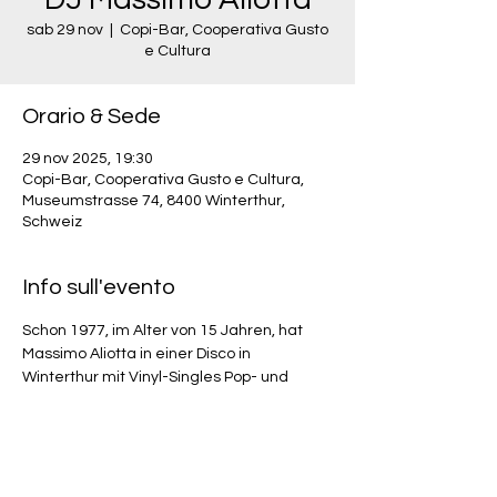
sab 29 nov
  |  
Copi-Bar, Cooperativa Gusto
e Cultura
Orario & Sede
29 nov 2025, 19:30
Copi-Bar, Cooperativa Gusto e Cultura,
Museumstrasse 74, 8400 Winterthur,
Schweiz
Info sull'evento
Schon 1977, im Alter von 15 Jahren, hat 
Massimo Aliotta in einer Disco in 
Winterthur mit Vinyl-Singles Pop- und 
Discomusik aufgelegt. Ans DJ-Liveset in 
der Copi Bar nimmt er italienische Musik 
aus den 1970er und 1980er-Jahren mit - 
darunter Cantautori, musica leggera und 
Rock.