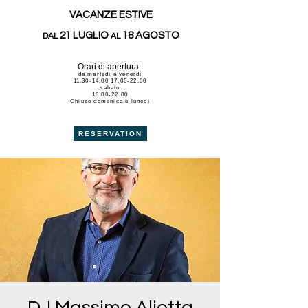
VACANZE ESTIVE
21 LUGLIO
18 AGOSTO
DAL
AL
Orari di apertura:
da martedì a venerdì
11.30-14.00 17.00-22.00
sabato
16.00-22.00
Chiuso domenica e lunedì
RESERVATION
DJ Massimo Aliotta