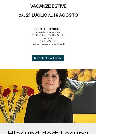
VACANZE ESTIVE
21 LUGLIO
18 AGOSTO
DAL
AL
Orari di apertura:
da martedì a venerdì
11.30-14.00 17.00-22.00
sabato
16.00-22.00
Chiuso domenica e lunedì
RESERVATION
Hier und dort: Lesung