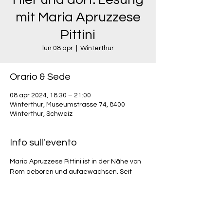
mit Maria Apruzzese
Pittini
lun 08 apr
  |  
Winterthur
Orario & Sede
08 apr 2024, 18:30 – 21:00
Winterthur, Museumstrasse 74, 8400
Winterthur, Schweiz
Info sull'evento
Maria Apruzzese Pittini ist in der Nähe von 
Rom geboren und aufgewachsen. Seit 
1985 lebt sie in Winterthur. In ihrem 
autobiografischen Buch «Hier und dort. 
Leben zwischen zwei Kulturen» erzählt die 
Sprachlehrerin und Kunstmalerin von ihrer 