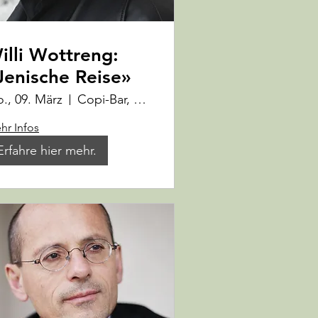
illi Wottreng:
Jenische Reise»
., 09. März
Copi-Bar, Cooperativa Gusto e Cultura
hr Infos
Erfahre hier mehr.