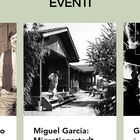
EVENTI
io
Miguel Garcia:
G